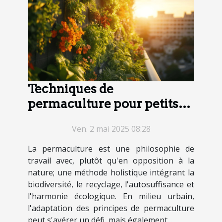
Techniques de
permaculture pour petits
espaces maximiser la
Ven. 2 mai 2025 08:28
production en milieu
urbain
La permaculture est une philosophie de
travail avec, plutôt qu'en opposition à la
nature; une méthode holistique intégrant la
biodiversité, le recyclage, l'autosuffisance et
l'harmonie écologique. En milieu urbain,
l'adaptation des principes de permaculture
peut s'avérer un défi, mais également...