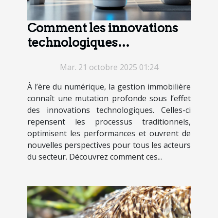
Comment les innovations
technologiques
transforment-elles la
Mar. 21 octobre 2025 01:24
gestion immobilière ?
À l’ère du numérique, la gestion immobilière
connaît une mutation profonde sous l’effet
des innovations technologiques. Celles-ci
repensent les processus traditionnels,
optimisent les performances et ouvrent de
nouvelles perspectives pour tous les acteurs
du secteur. Découvrez comment ces...