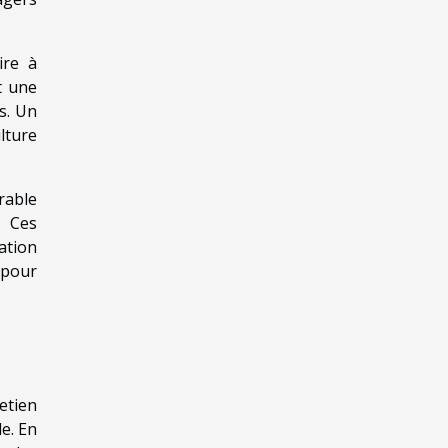
ire à
t une
s. Un
lture
rable
. Ces
ation
 pour
etien
e. En