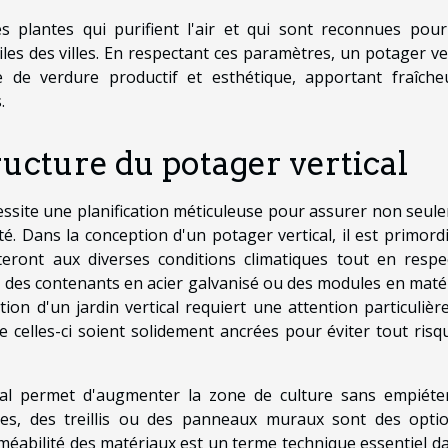
s plantes qui purifient l'air et qui sont reconnues pour
ciles des villes. En respectant ces paramètres, un potager ve
 de verdure productif et esthétique, apportant fraîche
.
cture du potager vertical
cessite une planification méticuleuse pour assurer non seul
é. Dans la conception d'un potager vertical, il est primordi
teront aux diverses conditions climatiques tout en respe
é, des contenants en acier galvanisé ou des modules en maté
tion d'un jardin vertical requiert une attention particulière
que celles-ci soient solidement ancrées pour éviter tout risq
tical permet d'augmenter la zone de culture sans empiéte
ées, des treillis ou des panneaux muraux sont des opti
méabilité des matériaux est un terme technique essentiel da