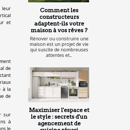
 leur
Comment les
rtical
constructeurs
ur et
adaptent-ils votre
maison à vos rêves ?
Rénover ou construire une
maison est un projet de vie
qui suscite de nombreuses
attentes et...
ement
al de
ctant
riaux
 à la
ue de
Maximiser l'espace et
r sur
le style : secrets d'un
ons à
agencement de
ns le