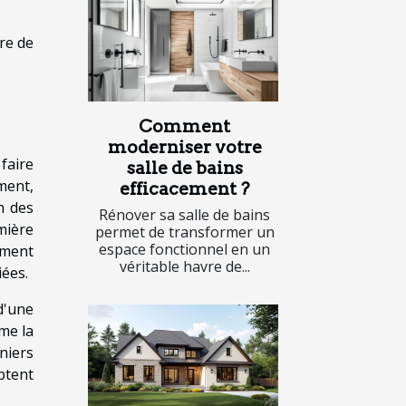
re de
Comment
moderniser votre
faire
salle de bains
ment,
efficacement ?
n des
Rénover sa salle de bains
mière
permet de transformer un
espace fonctionnel en un
ement
véritable havre de...
iées.
d'une
me la
niers
ptent