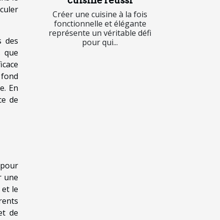
cuisine réussi
culer
Créer une cuisine à la fois
fonctionnelle et élégante
représente un véritable défi
s des
pour qui...
s que
icace
 fond
e. En
ce de
 pour
r une
et le
érents
et de