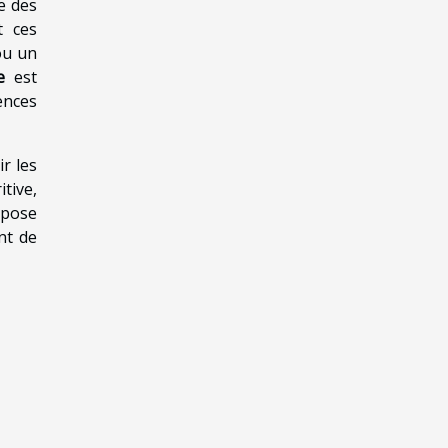
e des
t ces
ou un
e
est
ences
lir les
tive,
epose
nt de