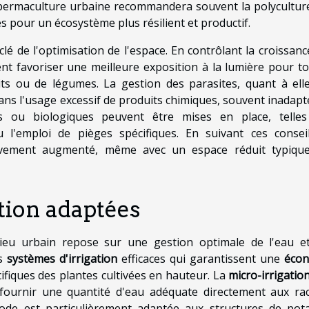
permaculture urbaine recommandera souvent la polyculture
s pour un écosystème plus résilient et productif.
clé de l'optimisation de l'espace. En contrôlant la croissanc
ent favoriser une meilleure exposition à la lumière pour to
its ou de légumes. La gestion des parasites, quant à elle
ans l'usage excessif de produits chimiques, souvent inadapt
s ou biologiques peuvent être mises en place, telle
u l'emploi de pièges spécifiques. En suivant ces conseil
tivement augmenté, même avec un espace réduit typiqu
ation adaptées
lieu urbain repose sur une gestion optimale de l'eau e
es
systèmes d'irrigation
efficaces qui garantissent une
éco
ifiques des plantes cultivées en hauteur. La
micro-irrigatio
 fournir une quantité d'eau adéquate directement aux rac
thode est particulièrement adaptée aux structures de pot