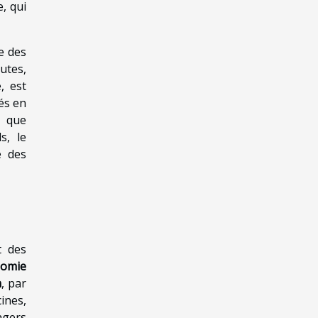
, qui
e des
utes,
, est
és en
s que
s, le
e des
t des
nomie
n
, par
ines,
agers