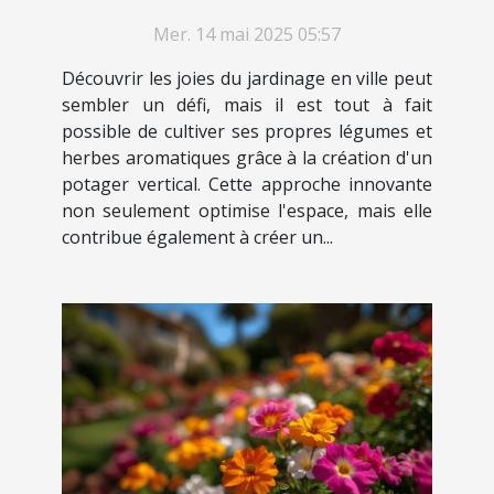
sélection des cultures et
Mer. 14 mai 2025 05:57
conseils d'entretien
Découvrir les joies du jardinage en ville peut
sembler un défi, mais il est tout à fait
possible de cultiver ses propres légumes et
herbes aromatiques grâce à la création d'un
potager vertical. Cette approche innovante
non seulement optimise l'espace, mais elle
contribue également à créer un...