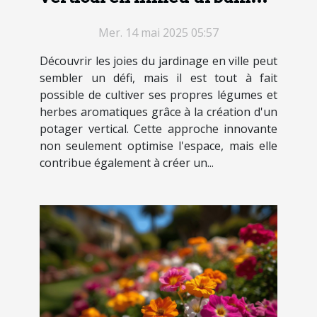
sélection des cultures et
Mer. 14 mai 2025 05:57
conseils d'entretien
Découvrir les joies du jardinage en ville peut
sembler un défi, mais il est tout à fait
possible de cultiver ses propres légumes et
herbes aromatiques grâce à la création d'un
potager vertical. Cette approche innovante
non seulement optimise l'espace, mais elle
contribue également à créer un...